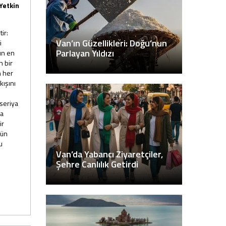
Yetkin
ir:
Van’ın Güzellikleri: Doğu’nun
i
Parlayan Yıldızı
bın en
n bir
n her
kışını
kseriya
ra
ir
rün
u
Van’da Yabancı Ziyaretçiler,
Şehre Canlılık Getirdi