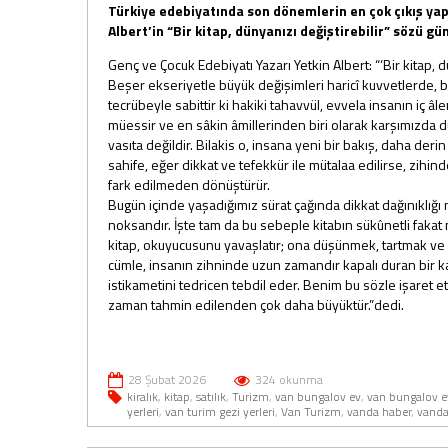
Türkiye edebiyatında son dönemlerin en çok çıkış yapa
Albert’in “Bir kitap, dünyanızı değiştirebilir” sözü g
Genç ve Çocuk Edebiyatı Yazarı Yetkin Albert: “‘Bir kitap, 
Beşer ekseriyetle büyük değişimleri haricî kuvvetlerde, 
tecrübeyle sabittir ki hakiki tahavvül, evvela insanın iç âl
müessir ve en sâkin âmillerinden biri olarak karşımızda 
vasıta değildir. Bilakis o, insana yeni bir bakış, daha der
sahife, eğer dikkat ve tefekkür ile mütalaa edilirse, zihinde
fark edilmeden dönüştürür.
Bugün içinde yaşadığımız sürat çağında dikkat dağınıklığı 
noksandır. İşte tam da bu sebeple kitabın sükûnetli faka
kitap, okuyucusunu yavaşlatır; ona düşünmek, tartmak ve 
cümle, insanın zihninde uzun zamandır kapalı duran bir ka
istikametini tedricen tebdil eder. Benim bu sözle işaret e
zaman tahmin edilenden çok daha büyüktür.”dedi.
28 Şubat 2026
324 okunma
kiralık
,
kitap
,
satılık
,
Turizm
,
van bungalov ev
,
van bungalov ev
yerleri
,
van turim gezi yerleri
,
Van Turizm
,
vanda haber
,
vanda