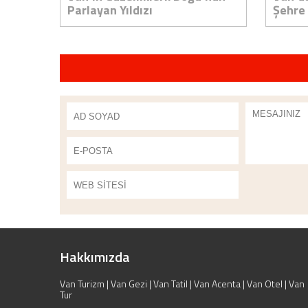
Parlayan Yıldızı
Şehre 
Hakkımızda
Van Turizm | Van Gezi | Van Tatil | Van Acenta | Van Otel | Van
Tur