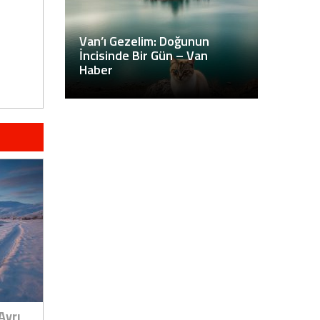
Van’ı Gezelim: Doğunun
İncisinde Bir Gün – Van
Haber
Ayrı