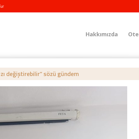
Tur
Hakkımızda
Ote
ızı değiştirebilir” sözü gündem