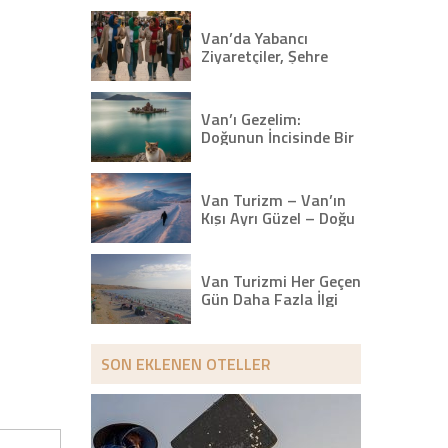
Van’da Yabancı
Ziyaretçiler, Şehre
Canlılık Getirdi
Van’ı Gezelim:
Doğunun İncisinde Bir
Gün – Van Haber
Van Turizm – Van’ın
Kışı Ayrı Güzel – Doğu
Anadolu’nun Beyaz
Yolculuğu
Van Turizmi Her Geçen
Gün Daha Fazla İlgi
Görüyor
SON EKLENEN OTELLER