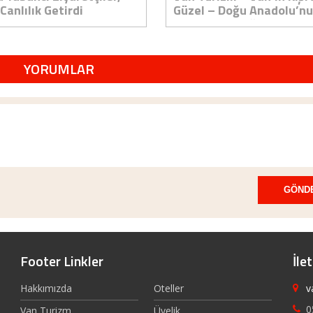
Canlılık Getirdi
Güzel – Doğu Anadolu’n
Beyaz Yolculuğu
YORUMLAR
Footer Linkler
İle
Hakkımızda
Oteller
v
0
Van Turizm
Üyelik