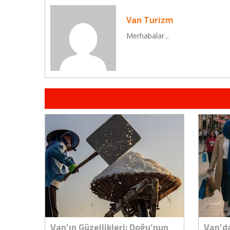
Van Turizm
Merhabalar...
Van’ın Güzellikleri: Doğu’nun
Van’da