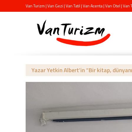
Van Turizm | Van Gezi | Van Tatil | Van Acenta | Van Otel | Van 
Yazar Yetkin Albert’in “Bir kitap, dünyan