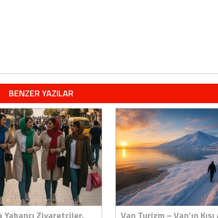
BENZER YAZILAR
 Yabancı Ziyaretçiler,
Van Turizm – Van’ın Kışı 