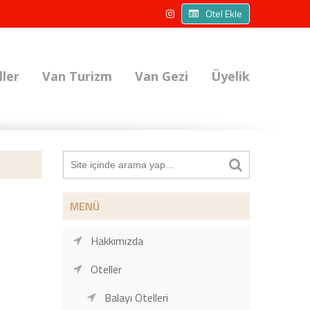
Otel Ekle
ller
Van Turizm
Van Gezi
Üyelik
MENÜ
Hakkımızda
Oteller
Balayı Otelleri