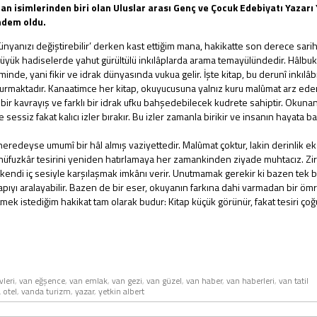
n isimlerinden biri olan Uluslar arası Genç ve Çocuk Edebiyatı Yazarı 
ündem oldu.
dünyanızı değiştirebilir’ derken kast ettiğim mana, hakikatte son derece sariht
büyük hadiselerde yahut gürültülü inkılâplarda arama temayülündedir. Hâlbuk
eminde, yani fikir ve idrak dünyasında vukua gelir. İşte kitap, bu derunî inkılâ
durmaktadır. Kanaatimce her kitap, okuyucusuna yalnız kuru malûmat arz ede
in bir kavrayış ve farklı bir idrak ufku bahşedebilecek kudrete sahiptir. Okuna
 sessiz fakat kalıcı izler bırakır. Bu izler zamanla birikir ve insanın hayata ba
neredeyse umumî bir hâl almış vaziyettedir. Malûmat çoktur, lakin derinlik e
t nüfuzkâr tesirini yeniden hatırlamaya her zamankinden ziyade muhtacız. Zi
kendi iç sesiyle karşılaşmak imkânı verir. Unutmamak gerekir ki bazen tek b
pıyı aralayabilir. Bazen de bir eser, okuyanın farkına dahi varmadan bir öm
tmek istediğim hakikat tam olarak budur: Kitap küçük görünür, fakat tesiri çoğ
leri
,
van eğşence
,
van emlak
,
van gezi
,
van güzel
,
van haber
,
van haberleri
,
van tatil
 otel
,
vanda turizm
,
yazar
,
yetkin albert