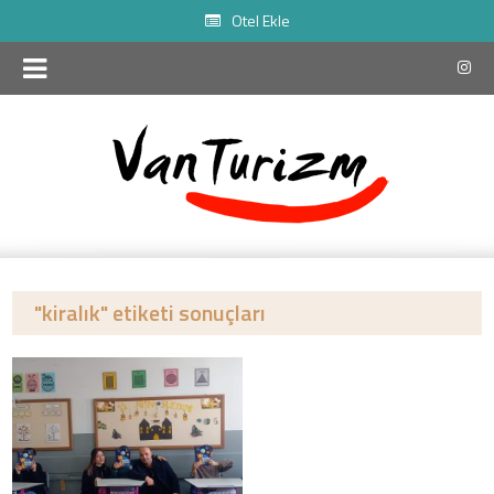
Otel Ekle
"kiralık" etiketi sonuçları