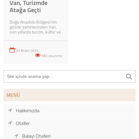
Van, Turizmde
Atağa Geçti
Doğu Anadolu Bölgesi’nin
gözde şehirlerinden Van,
son yıllarda turizm, kültür ve
ekonomi alanında hızla
yükseliyor. Van Gölü’nün
eşsiz manzarası, Akdamar
24 Nisan 2025
Adası’nın mistik atmosferi,
tarihi kaleleri ve zengin
982 okunma
mutfağıyla hem yerli hem
yabancı turistlerin ilgisini
çekmeye devam ediyor.
Van’a İlgi Her Geçen Gün
Artıyor Özellikle bahar ve
yaz aylarında turist akınına
uğrayan şehir, doğal…
MENÜ
Hakkımızda
Oteller
Balayı Otelleri