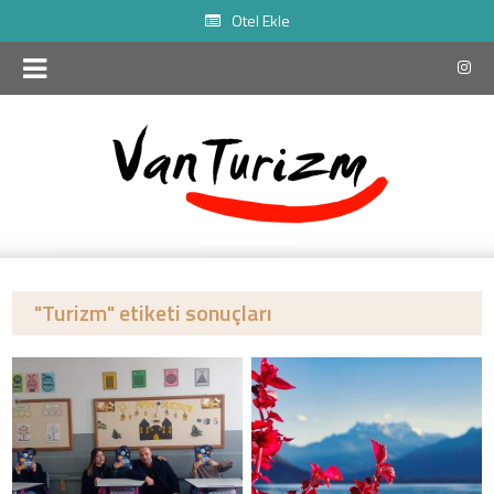
Otel Ekle
"Turizm" etiketi sonuçları