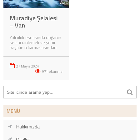
Muradiye Şelalesi
– Van
Yolculuk esnasında doğanın
sesini dinlemek ve şehir
hayatının karmaşasından
uzaklaşmak isteyenler için
Van’ın eşsiz
güzelliklerinden biri olan
27 Mayıs 2024
Muradiye Şelalesi, tam da
aradığınız kaçış noktası
971 okunma
olabilir.
MENÜ
Hakkımızda
Oteller