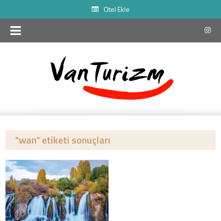
Otel Ekle
"wan" etiketi sonuçları