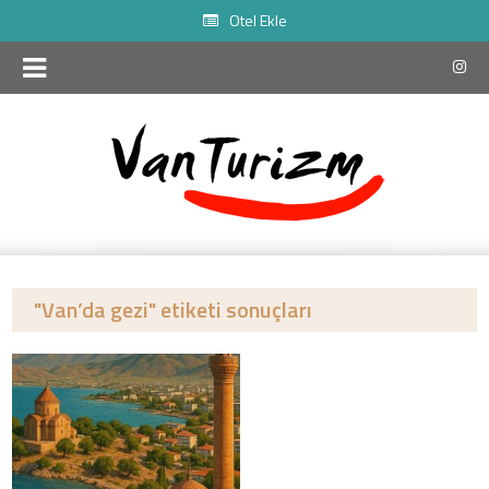
Otel Ekle
"Van’da gezi" etiketi sonuçları